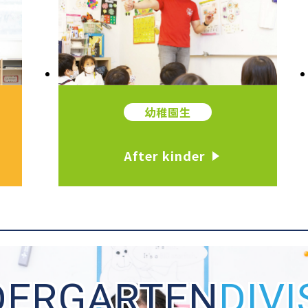
幼稚園生
After kinder
DERGARTEN
DIVI