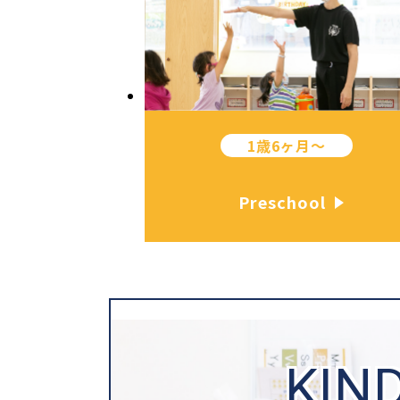
1歳6ヶ月〜
Preschool
KIN