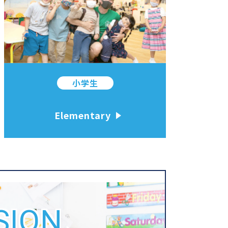
小学生
Elementary
SION