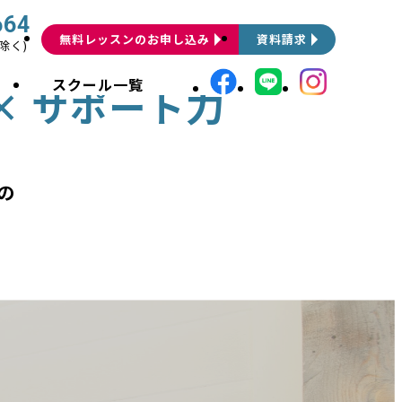
664
無料レッスンのお申し込み
資料請求
祝除く)
介
スクール一覧
力
×
サポート
の