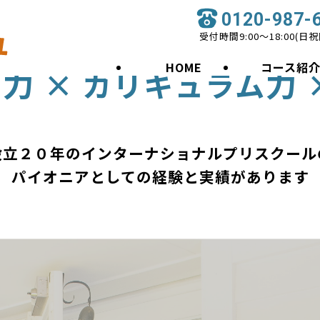
0120-987-
受付時間9:00〜18:00(日
HOME
コース紹
力
力
ー
×
カリキュラム
設立２０年の
インターナショナルプリスクール
パイオニアとしての経験と実績があります