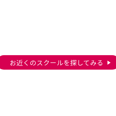
利便性を考慮しご自宅近くや幼稚園、小学校までお迎えし
帰りの際はお子様を安全にご自宅の近くまでお送りいたしま
お近くのスクールを探してみる