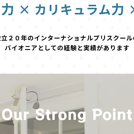
力
力
ー
×
カリキュラム
設立２０年の
インターナショナルプリスクール
パイオニアとしての経験と実績があります
Our Strong Point