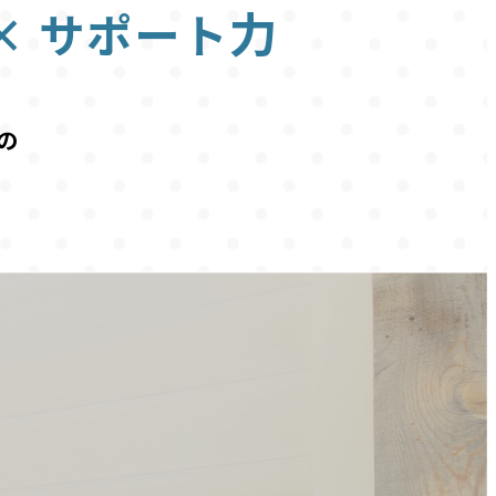
力
×
サポート
の