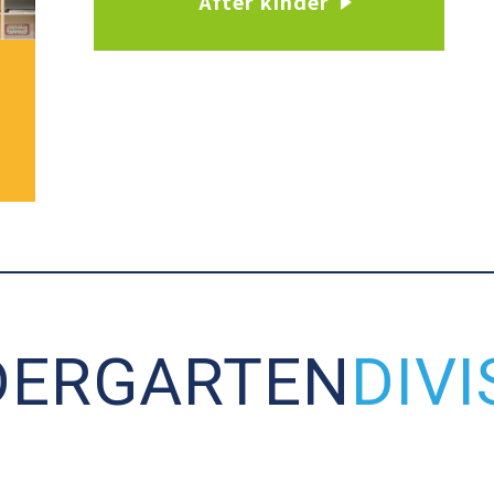
After kinder
DERGARTEN
DIVI